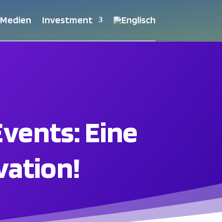
 Medien
Investment
vents: Eine
vation!