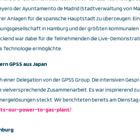
eyero der Ayuntamiento de Madrid (Stadtverwaltung von Madr
er Anlagen für die spanische Hauptstadt zu überzeugen. Ei
ngsgesellschaft in Hamburg und der größten kommunalen 
ckend war dabei für die Teilnehmenden die Live-Demonstrati
as Technologie ermöglichte.
ern GPSS aus Japan
ch einer Delegation von der GPSS Group. Die intensiven Ges
e vielversprechende Zusammenarbeit. Es war inspirierend zu s
ergielösungen steckt. Wir berichteten bereits am Dienstag
its-our-power-to-gas-plant/
enburg