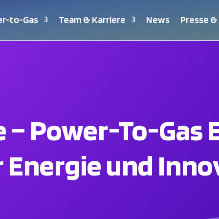
r-to-Gas
Team & Karriere
News
Presse &
 – Power-To-Gas E
 Energie und Inno