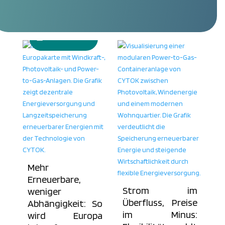
6. August 2026
23. Juli 2026
15. Juli 2026
19. Juni 2026
Mehr
Erneuerbare,
Strom im
weniger
Überfluss, Preise
Abhängigkeit: So
im Minus:
wird Europa