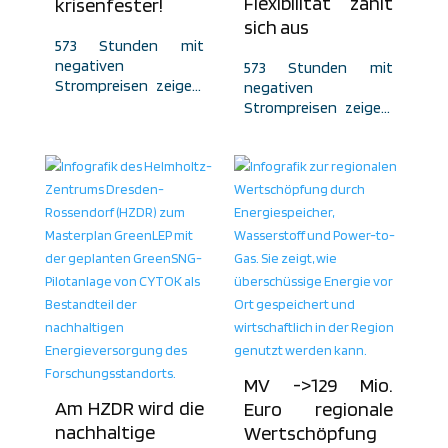
Flexibilität zahlt
krisenfester!
sich aus
573 Stunden mit
negativen
573 Stunden mit
Strompreisen zeigen:
negativen
Erneuerbare brauchen
Strompreisen zeigen:
mehr als Erzeugung.
Erneuerbare brauchen
Langzeitspeicher
mehr als Erzeugung.
machen Überschüsse
Langzeitspeicher
wirtschaftlich
machen Überschüsse
nutzbar.
wirtschaftlich
nutzbar.
MV ->129 Mio.
Am HZDR wird die
Euro regionale
nachhaltige
Wertschöpfung